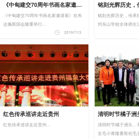
《中匈建交70周年书画名家邀请展》在布达佩斯国会隆重举行
《中匈建交70周年书画名家邀请展》在布
铭刻光辉历史，传承
达佩斯国会隆重举行...
州东山学校全体师生活动
2019/7/13
红色传承巡讲走近贵州
红色传承巡讲走近贵州...
清明时节橘子洲头，
女毛小青隆重祭祀毛主席