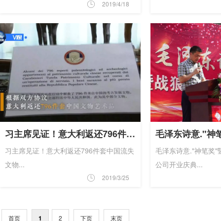
2019/4/18
习主席见证！意大利返还796件套中国流失文物
习主席见证！意大利返还796件套中国流失
毛泽东诗意."神笔奖
文物...
公司开业庆典...
2019/3/25
首页
1
2
下页
末页