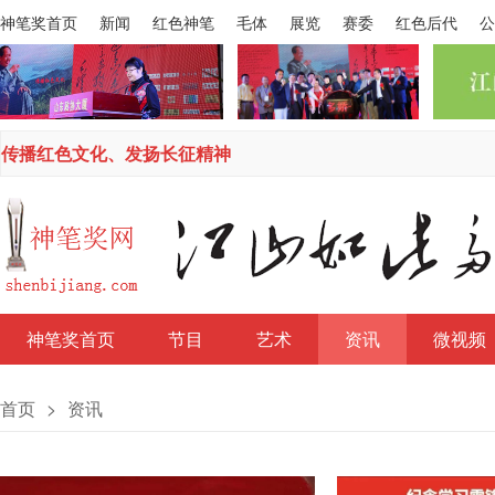
神笔奖首页
新闻
红色神笔
毛体
展览
赛委
红色后代
公
传播红色文化、发扬长征精神
神笔奖首页
节目
艺术
资讯
微视频
首页
>
资讯