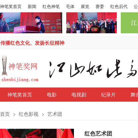
神笔奖首页
新闻
红色神笔
毛体
展览
赛委
红色后代
公
传播红色文化、发扬长征精神
神笔奖首页
电影
电视剧
纪录片
舞
首页
>
红色影视
>
艺术团
红色艺术团