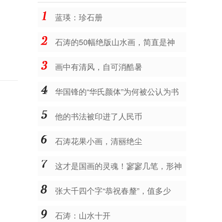
蓝瑛：珍石册
石涛的50幅绝版山水画，简直是神
品，让人震撼不已！
画中有清风，自可消酷暑
华国锋的“华氏颜体”为何被公认为书
法珍品？
他的书法被印进了人民币
石涛花果小画，清丽绝尘
这才是国画的灵魂！寥寥几笔，形神
皆备，让人拍案叫绝！
张大千四个字“恭祝春釐”，值多少
钱？
石涛：山水十开