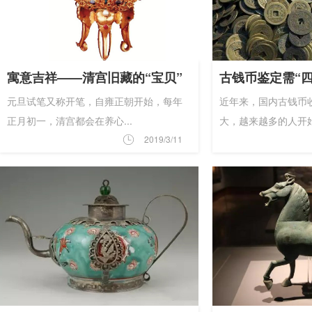
寓意吉祥——清宫旧藏的“宝贝”
元旦试笔又称开笔，自雍正朝开始，每年
近年来，国内古钱币
正月初一，清宫都会在养心...
大，越来越多的人开始把
2019/3/11