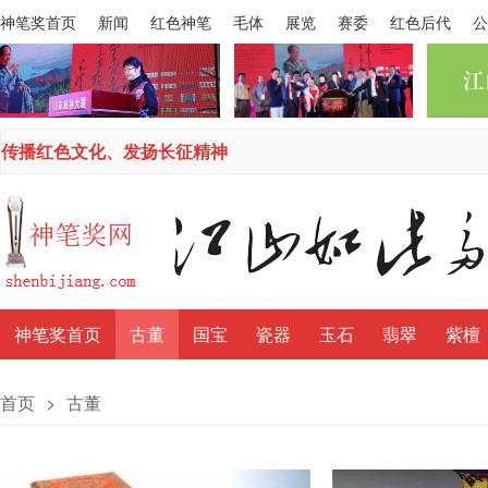
神笔奖首页
新闻
红色神笔
毛体
展览
赛委
红色后代
公
传播红色文化、发扬长征精神
神笔奖首页
古董
国宝
瓷器
玉石
翡翠
紫檀
首页
>
古董