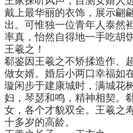
戴上最华丽的衣饰，展示翩
出。可惟独一位青年人泰然
率真，怡然自得地一手吃胡
王羲之！
郗鉴因王羲之不矫揉造作、
做女婿。婚后小两口幸福如
璇闲步于建康城时，满城花
妇，琴瑟和鸣，精神相契。
女，各个才貌双全。王羲之
十多岁的高龄。