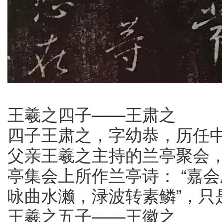
王羲之四子——王肃之
四子王肃之，字幼恭，历任
父亲王羲之主持的兰亭聚会
亭集会上所作兰亭诗： “嘉
咏曲水濑，渌波转素鳞”，只
王羲之五子——王徽之