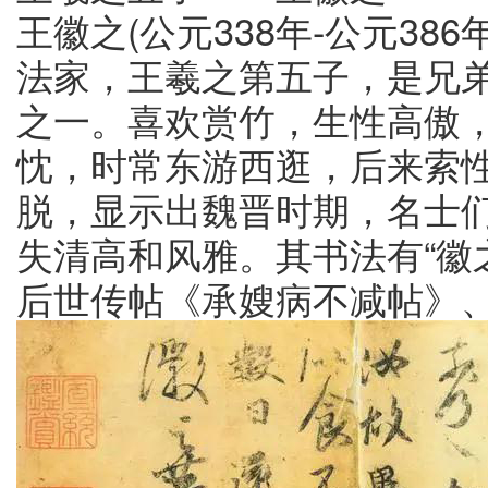
王徽之(公元338年-公元38
法家，王羲之第五子，是兄
之一。喜欢赏竹，生性高傲
忱，时常东游西逛，后来索
脱，显示出魏晋时期，名士
失清高和风雅。其书法有“徽之
后世传帖《承嫂病不减帖》