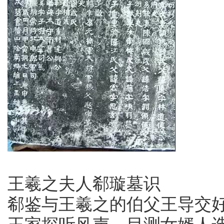
王羲之夫人郗璇墓识
郗鉴与王羲之的伯父王导交
王家探听风声，目测女婿人