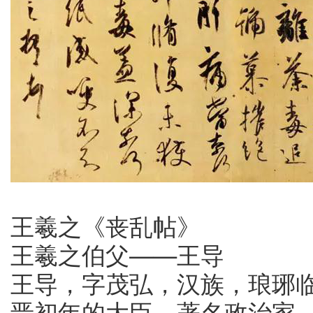
王羲之《丧乱帖》
王羲之伯父——王导
王导，字茂弘，汉族，琅琊
晋初年的大臣、著名政治家