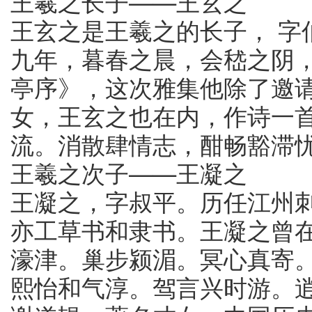
王羲之长子——王玄之
王玄之是王羲之的长子， 字
九年，暮春之晨，会嵇之阴
亭序》，这次雅集他除了邀
女，王玄之也在内，作诗一首
流。消散肆情志，酣畅豁滞忧
王羲之次子——王凝之
王凝之，字叔平。历任江州
亦工草书和隶书。王凝之曾在
濠津。巢步颍湄。冥心真寄
熙怡和气淳。驾言兴时游。逍