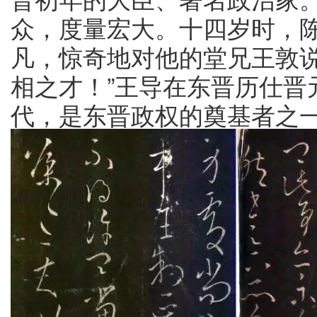
众，度量宏大。十四岁时，
凡，惊奇地对他的堂兄王敦说
相之才！”王导在东晋历仕晋
代，是东晋政权的奠基者之