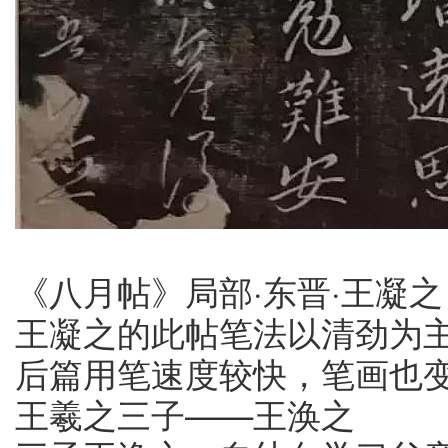
《八月帖》局部·东晋·王凝之
王凝之的此帖笔法以清劲为
后篇用笔速度较快，笔画也
王羲之三子——王涣之