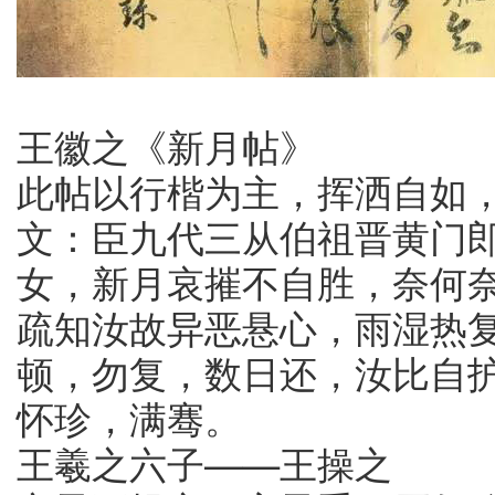
王徽之《新月帖》
此帖以行楷为主，挥洒自如
文：臣九代三从伯祖晋黄门
女，新月哀摧不自胜，奈何
疏知汝故异恶悬心，雨湿热
顿，勿复，数日还，汝比自
怀珍，满骞。
王羲之六子——王操之