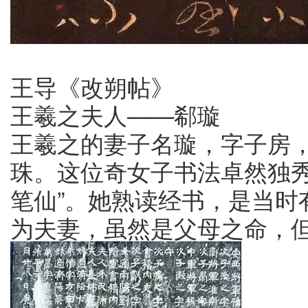
王导《改朔帖》
王羲之夫人——郗璇
王羲之的妻子名璇，字子房
珠。这位奇女子书法卓然独秀
笔仙”。她熟读经书，是当时
为夫妻，虽然是父母之命，