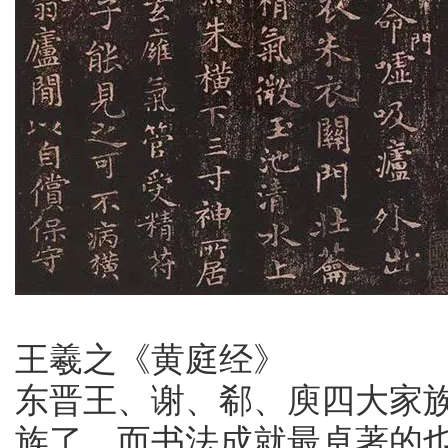
王羲之《黄庭经》
东晋王、谢、郗、庾四大家
族了，而书法成就最卓著的