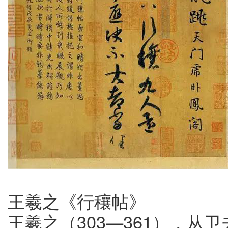
王羲之《行穰帖》
王羲之（303—361），从