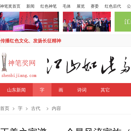
神笔奖首页
新闻
红色神笔
毛体
展览
赛委
红色后代
公
传播红色文化、发扬长征精神
山东新闻
字
画
诗词
其它
首页
>
字
>
古代
>
内容