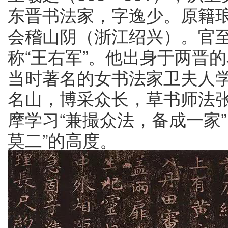
东晋书法家，字逸少。原籍琅
会稽山阴（浙江绍兴）。官
称“王右军”。他出身于两晋
当时著名的女书法家卫夫人
名山，博采众长，草书师法
摩学习“兼撮众法，备成一家
莫二”的高度。