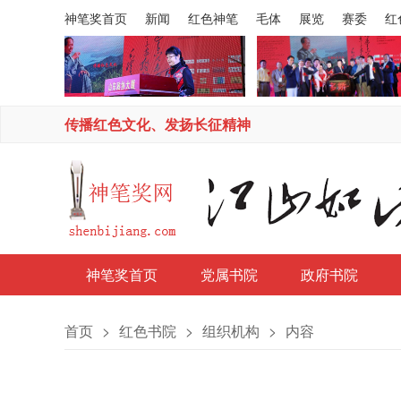
神笔奖首页
新闻
红色神笔
毛体
展览
赛委
红
传播红色文化、发扬长征精神
神笔奖首页
党属书院
政府书院
首页
>
红色书院
>
组织机构
>
内容