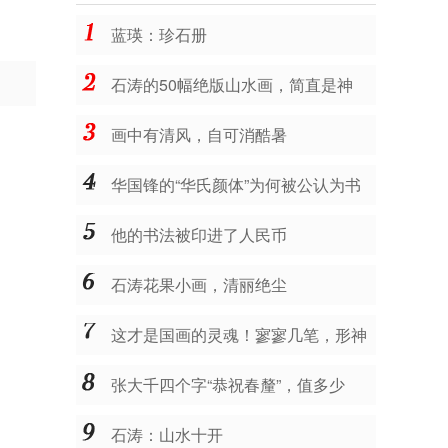
蓝瑛：珍石册
石涛的50幅绝版山水画，简直是神
品，让人震撼不已！
画中有清风，自可消酷暑
华国锋的“华氏颜体”为何被公认为书
法珍品？
他的书法被印进了人民币
石涛花果小画，清丽绝尘
这才是国画的灵魂！寥寥几笔，形神
皆备，让人拍案叫绝！
张大千四个字“恭祝春釐”，值多少
钱？
石涛：山水十开