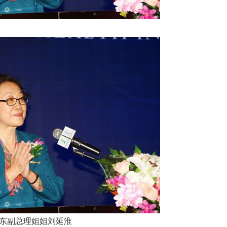
东副总理姐姐刘延淮