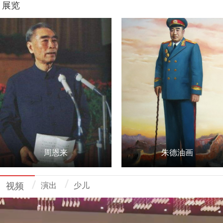
展览
周恩来
朱德油画
视频
演出
少儿
周恩来...
朱德油画...