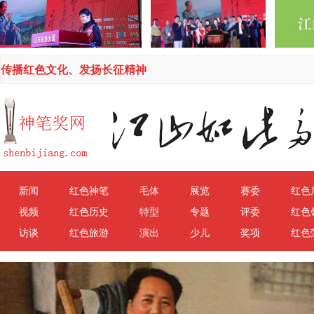
传播红色文化、发扬长征精神
新闻
红色神笔
毛体
展览
赛委
红色
视频
红色历史
特型
专题
评委
红色
访谈
红色旅游
演出
少儿
奖项
红色